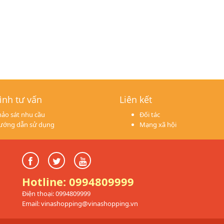
ình tư vấn
Liên kết
ảo sát nhu cầu
Đối tác
ướng dẫn sử dụng
Mạng xã hội
Hotline: 0994809999
Điện thoại: 0994809999
Email: vinashopping@vinashopping.vn